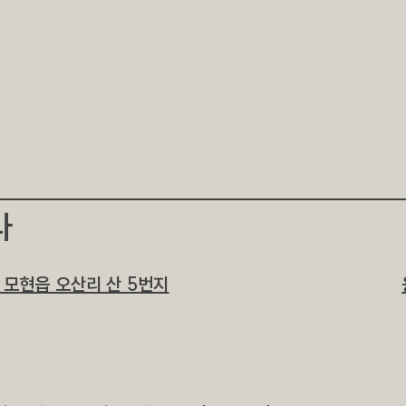
라
 모현읍 오산리 산 5번지