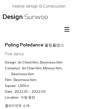
Interior design & Construction
Design
Sunwoo
Poling Poledance
폴링폴댄스
Pole dance
Design : Jin Cheol Kim, Beomsoo Kim
Construct : Jin Chan Kim, Minsoo Kim,
Beomsoo Kim
Film : Beomsoo Kim
Square : 1,300㎡
Date : 2022.01. ~ 2022.03
Location : 수원 동탄
​클라이언트 소개-