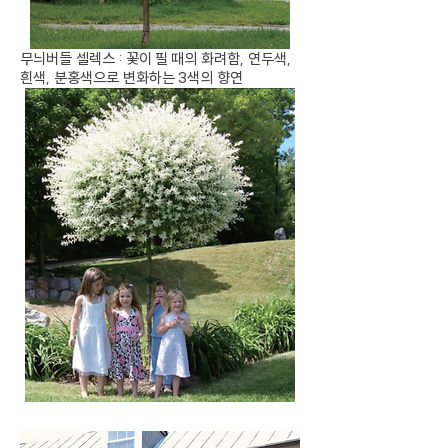
무늬버들 셀렉스 : 꽃이 필 때의 화려함, 연두색,
흰색, 분홍색으로 변화하는 3색의 향연